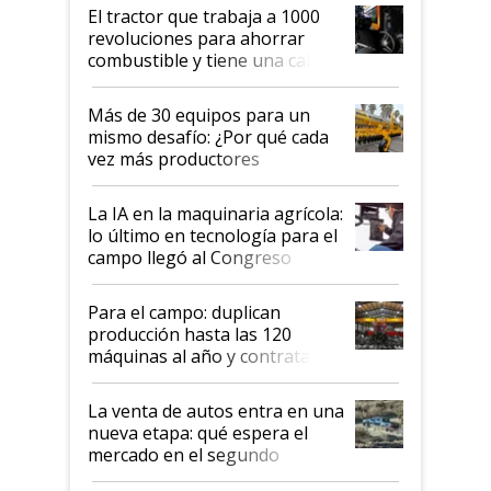
El tractor que trabaja a 1000
revoluciones para ahorrar
combustible y tiene una cabina
que parece una computadora:
lo último en el mundo,
Más de 30 equipos para un
disponible en Argentina
mismo desafío: ¿Por qué cada
vez más productores
incorporan fertilizante bajo
tierra?
La IA en la maquinaria agrícola:
lo último en tecnología para el
campo llegó al Congreso
Aapresid 2026
Para el campo: duplican
producción hasta las 120
máquinas al año y contratan
especialistas de la industria
automotriz para lograrlo
La venta de autos entra en una
nueva etapa: qué espera el
mercado en el segundo
semestre