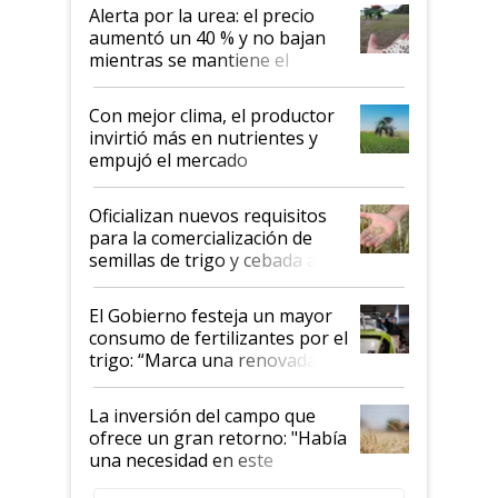
Alerta por la urea: el precio
aumentó un 40 % y no bajan
mientras se mantiene el
conflicto en Medio Oriente
Con mejor clima, el productor
invirtió más en nutrientes y
empujó el mercado
Oficializan nuevos requisitos
para la comercialización de
semillas de trigo y cebada a
granel
El Gobierno festeja un mayor
consumo de fertilizantes por el
trigo: “Marca una renovada
confianza de los productores”
La inversión del campo que
ofrece un gran retorno: "Había
una necesidad en este
segmento"