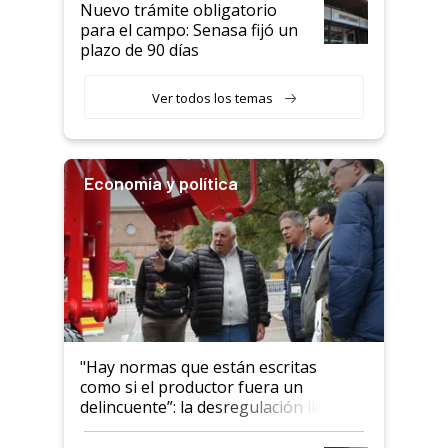
Nuevo trámite obligatorio
para el campo: Senasa fijó un
plazo de 90 días
Ver todos los temas
Economía y política
"Hay normas que están escritas
como si el productor fuera un
delincuente”: la desregulación llegó
al Congreso Aapresid y hasta se
habló del financiamiento al IPCVA