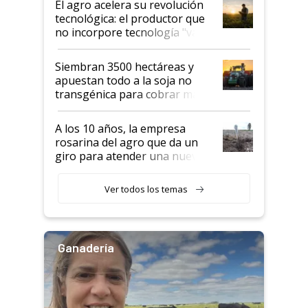
El agro acelera su revolución
tecnológica: el productor que
no incorpore tecnología "va a
perder el tren"
Siembran 3500 hectáreas y
apuestan todo a la soja no
transgénica para cobrar más
por tonelada: compraron un
semillero
A los 10 años, la empresa
rosarina del agro que da un
giro para atender una nueva
etapa en el agro
Ver todos los temas
Ganadería