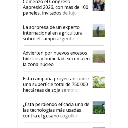
Comenzó el Congreso
las mismas cosas de hace 50
Aapresid 2026, con más de 100
años"
paneles, invitados de lujo y
todas las tendencias
La sorpresa de un experto
internacional en agricultura
sobre el campo argentino:
"Estoy muy impresionado"
Advierten por nuevos excesos
hídricos y humedad extrema en
la zona núcleo
Esta campaña proyectan cubrir
una superficie total de 750.000
hectáreas de soja sembradas
con una nueva generación de
variedades que marcan un
¿Está perdiendo eficacia una de
salto tecnológico en genética y
las tecnologías más usadas
rendimiento
contra el gusano cogollero? El
desafío de una tecnología clave