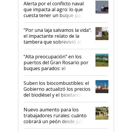
desregulación
Alerta por el conflicto naval
que impacta al agro: lo que
cuesta tener un buque parado
y el peligro de que Argentina
pase a ser "país sucio"
"Por una laja salvamos la vida":
el impactante relato de la
tambera que sobrevivió al
tornado
“Alta preocupación” en los
puertos del Gran Rosario por
buques parados: el
funcionamiento de las
exportadoras en tensión tras
Suben los biocombustibles: el
la medida de fuerza de los
Gobierno actualizó los precios
prácticos
del biodiésel y el bioetanol
Nuevo aumento para los
trabajadores rurales: cuánto
cobrará un peón desde julio