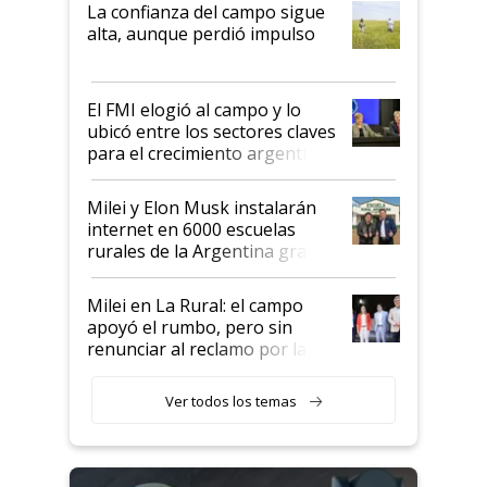
plata a un hijo para droga":
La confianza del campo sigue
Juan Félix Rossetti, el libertario
alta, aunque perdió impulso
que de una dura crisis salió
más fuerte y apuesta al cambio
de Milei
El FMI elogió al campo y lo
ubicó entre los sectores claves
para el crecimiento argentino
Milei y Elon Musk instalarán
internet en 6000 escuelas
rurales de la Argentina gracias
a un acuerdo con Starlink
Milei en La Rural: el campo
apoyó el rumbo, pero sin
renunciar al reclamo por las
retenciones
Ver todos los temas