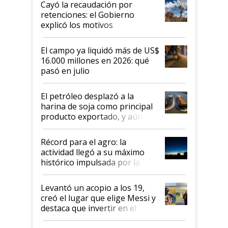
Cayó la recaudación por
retenciones: el Gobierno
explicó los motivos
El campo ya liquidó más de US$
16.000 millones en 2026: qué
pasó en julio
El petróleo desplazó a la
harina de soja como principal
producto exportado, y aún así
el agro aportó casi seis de cada
diez dólares y sostuvo el
Récord para el agro: la
liderazgo en un semestre
actividad llegó a su máximo
récord
histórico impulsada por la
cosecha y las exportaciones
Levantó un acopio a los 19,
creó el lugar que elige Messi y
destaca que invertir en el
kirchnerismo era como "darle