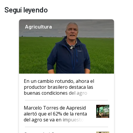
Seguí leyendo
Agricultura
En un cambio rotundo, ahora el
productor brasilero destaca las
buenas condiciones del agro
argentino para invertir: "Los veo
más motivados"
Marcelo Torres de Aapresid
alertó que el 62% de la renta
del agro se va en impuestos:
"No es bueno que en
Argentina se sigan discutiendo