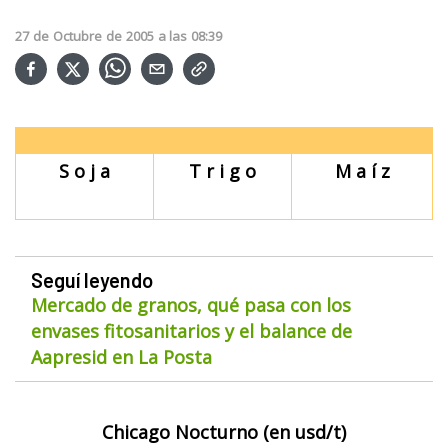
27
de
Octubre
de
2005
a las
08:39
S o j a
T r i g o
M a í z
Seguí leyendo
Mercado de granos, qué pasa con los
envases fitosanitarios y el balance de
Aapresid en La Posta
Chicago Nocturno (en
usd/t)