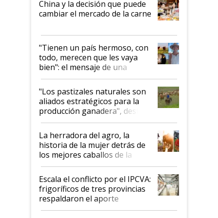
China y la decisión que puede
cambiar el mercado de la carne
"Tienen un país hermoso, con
todo, merecen que les vaya
bien": el mensaje de una
ganadera uruguaya sobre las
oportunidades que se abren
"Los pastizales naturales son
para el agro en Argentina, con
aliados estratégicos para la
foco en la carne
producción ganadera", destaca
la iniciativa que ya reúne a 46
establecimientos en Argentina
La herradora del agro, la
historia de la mujer detrás de
los mejores caballos de la
Argentina y los mitos que
todavía hacen sufrir a estos
Escala el conflicto por el IPCVA:
animales: "Mientras me
frigoríficos de tres provincias
descalificaban, yo seguí
respaldaron el aporte
haciendo currículum"
obligatorio