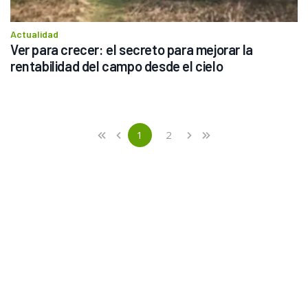
Actualidad
Ver para crecer: el secreto para mejorar la 
rentabilidad del campo desde el cielo
Previous
First
1
2
«
‹
›
»
(current)
Next
Last