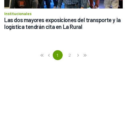
Institucionales
Las dos mayores exposiciones del transporte y la 
logística tendrán cita en La Rural
Previous
First
1
2
«
‹
›
»
(current)
Next
Last