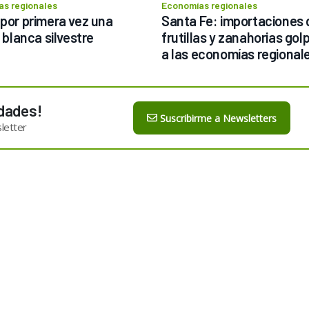
s regionales
Economías regionales
 por primera vez una 
Santa Fe: importaciones d
a blanca silvestre
frutillas y zanahorias gol
a las economías regional
dades!
Suscribirme a Newsletters
letter