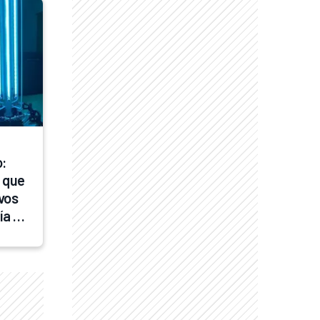
: 
 que 
vos 
a 