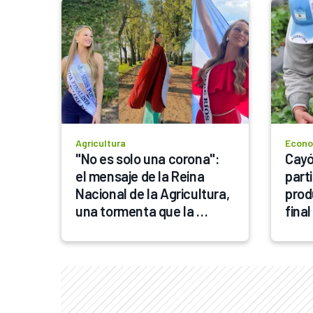
Agricultura
Econo
"No es solo una corona": 
Cayó 
el mensaje de la Reina 
parti
Nacional de la Agricultura, 
prod
una tormenta que la 
fina
marcó y su amor por Entre 
Ríos