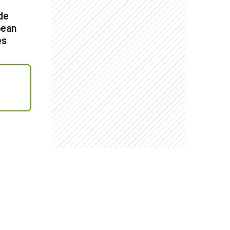
e 
pean 
es