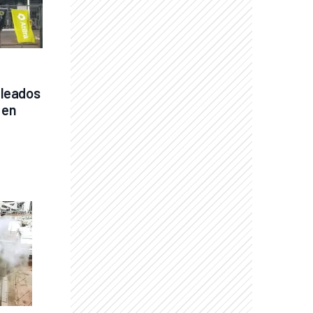
leados 
en 