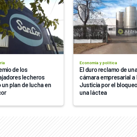
ría
Economía y política
emio de los 
El duro reclamo de una
ajadores lecheros 
cámara empresarial a l
ó un plan de lucha en 
Justicia por el bloqueo
cor
una láctea