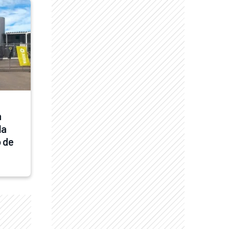
 
a 
 de 