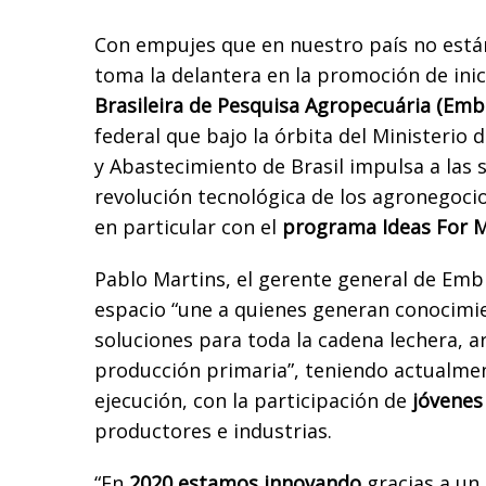
Con empujes que en nuestro país no están
toma la delantera en la promoción de inic
Brasileira de Pesquisa Agropecuária (Emb
federal que bajo la órbita del Ministerio 
y Abastecimiento de Brasil impulsa a las 
revolución tecnológica de los agronegocio
en particular con el
programa Ideas For M
Pablo Martins, el gerente general de Embr
espacio “une a quienes generan conocimi
soluciones para toda la cadena lechera, a
producción primaria”, teniendo actualme
ejecución, con la participación de
jóvenes
productores e industrias.
“En
2020 estamos innovando
gracias a un