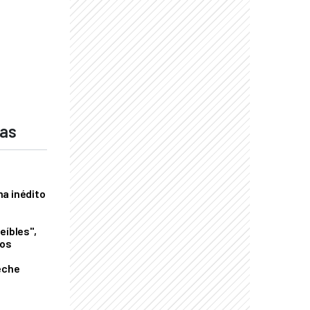
das
a inédito
eíbles",
los
eche