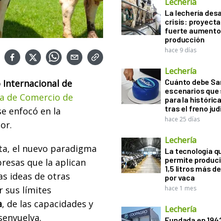
Lechería
La lechería desa
crisis: proyect
fuerte aumento 
producción
hace 9 días
Lechería
Cuánto debe San
 Internacional de
escenarios que 
a de Comercio de
para la históric
tras el freno jud
se enfocó en la
hace 25 días
tor.
Lechería
rta, el nuevo paradigma
La tecnología q
permite produci
resas que la aplican
1,5 litros más d
as ideas de otras
por vaca
 sus límites
hace 1 mes
a
, de las capacidades y
Lechería
senvuelva.
Fundada en 194