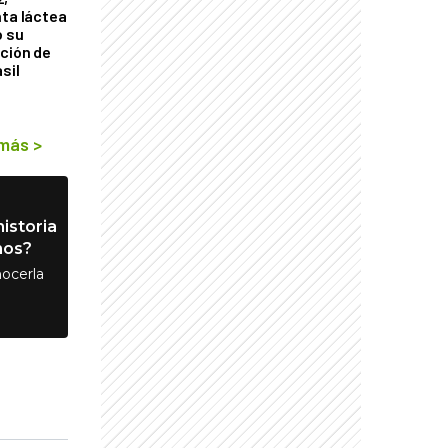
nta láctea
ó su
ción de
sil
 más
>
istoria
nos?
ocerla