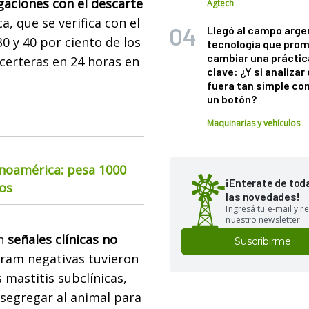
aciones con el descarte
Agtech
a, que se verifica con el
Llegó al campo arge
30 y 40 por ciento de los
tecnología que pro
cambiar una práctic
certeras en 24 horas en
clave: ¿Y si analizar 
fuera tan simple co
un botón?
Maquinarias y vehículos
inoamérica: pesa 1000
¡Enterate de tod
ios
las novedades!
Ingresá tu e-mail y re
nuestro newsletter
on
señales clínicas no
Suscribirme
gram negativas tuvieron
 mastitis subclínicas,
segregar al animal para