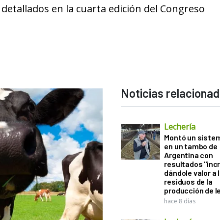
etallados en la cuarta edición del Congreso
Noticias relaciona
Lechería
Montó un sistem
en un tambo de
Argentina con
resultados "incr
dándole valor a 
residuos de la
producción de l
hace 8 días