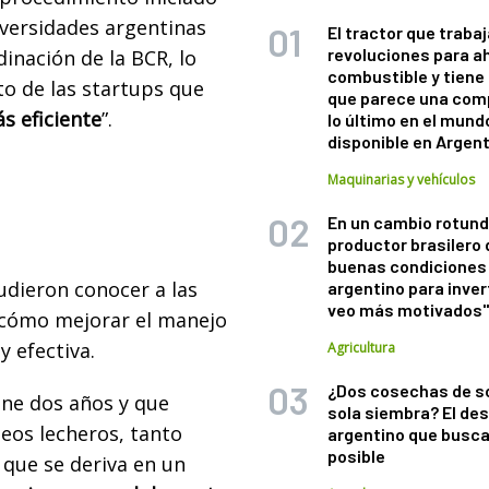
iversidades argentinas
El tractor que trabaj
revoluciones para a
dinación de la BCR, lo
combustible y tiene
to de las startups que
que parece una com
s eficiente
”.
lo último en el mund
disponible en Argen
Maquinarias y vehículos
En un cambio rotund
productor brasilero
buenas condiciones 
udieron conocer a las
argentino para inver
veo más motivados
cómo mejorar el manejo
 efectiva.
Agricultura
¿Dos cosechas de s
ene dos años y que
sola siembra? El des
deos lecheros, tanto
argentino que busca
posible
y que se deriva en un