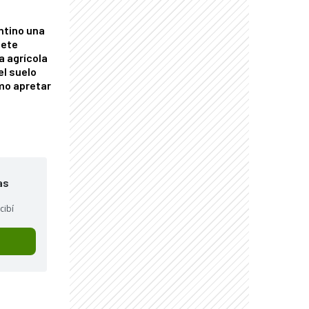
ntino una
mete
a agrícola
el suelo
mo apretar
as
cibí