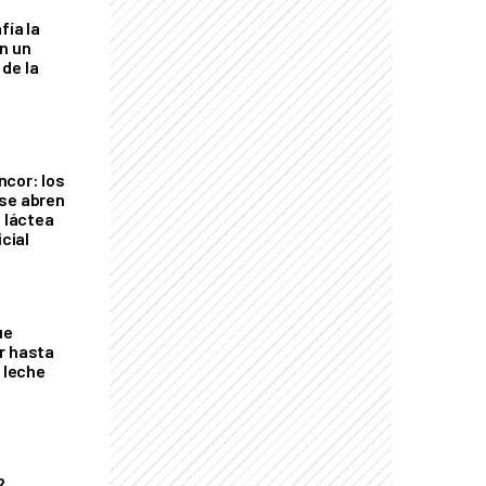
fía la
an un
de la
cor: los
se abren
a láctea
icial
ue
r hasta
e leche
2,