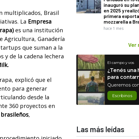
inauguró su pla
en 2025 y realiz
 multiplicados, Brasil
primera exporta
iativas. La
Empresa
mozzarella a Bra
hace 1 mes
rapa)
es una institución
de Agricultura, Ganadería
Ver
startups que suman a la
s y de la cadena lechera
El campo y vos
ilk.
¿Tenés una h
para contar
apa, explicó que el
Queremos con
ento para generar
Escribinos
rticulando desde la
nte 360 proyectos en
 brasileños
,
Las más leídas
 procedimiento iniciado