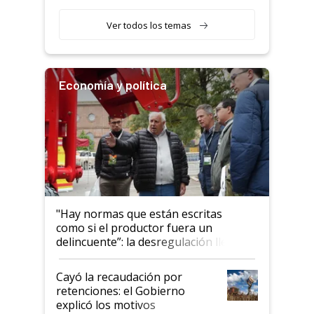
obligatorio
Ver todos los temas
Economía y política
"Hay normas que están escritas
como si el productor fuera un
delincuente”: la desregulación llegó
al Congreso Aapresid y hasta se
habló del financiamiento al IPCVA
Cayó la recaudación por
retenciones: el Gobierno
explicó los motivos