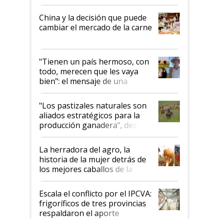
China y la decisión que puede
cambiar el mercado de la carne
"Tienen un país hermoso, con
todo, merecen que les vaya
bien": el mensaje de una
ganadera uruguaya sobre las
oportunidades que se abren
"Los pastizales naturales son
para el agro en Argentina, con
aliados estratégicos para la
foco en la carne
producción ganadera", destaca
la iniciativa que ya reúne a 46
establecimientos en Argentina
La herradora del agro, la
historia de la mujer detrás de
los mejores caballos de la
Argentina y los mitos que
todavía hacen sufrir a estos
Escala el conflicto por el IPCVA:
animales: "Mientras me
frigoríficos de tres provincias
descalificaban, yo seguí
respaldaron el aporte
haciendo currículum"