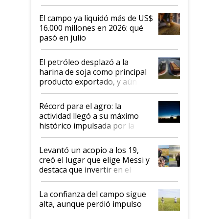
El campo ya liquidó más de US$
16.000 millones en 2026: qué
pasó en julio
El petróleo desplazó a la
harina de soja como principal
producto exportado, y aún así
el agro aportó casi seis de cada
diez dólares y sostuvo el
Récord para el agro: la
liderazgo en un semestre
actividad llegó a su máximo
récord
histórico impulsada por la
cosecha y las exportaciones
Levantó un acopio a los 19,
creó el lugar que elige Messi y
destaca que invertir en el
kirchnerismo era como "darle
plata a un hijo para droga":
La confianza del campo sigue
Juan Félix Rossetti, el libertario
alta, aunque perdió impulso
que de una dura crisis salió
más fuerte y apuesta al cambio