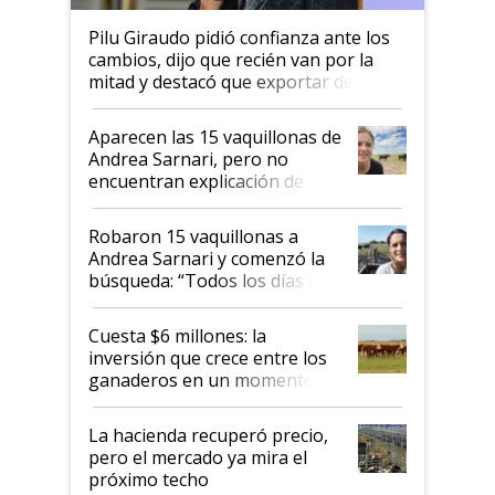
Pilu Giraudo pidió confianza ante los
cambios, dijo que recién van por la
mitad y destacó que exportar dejó de
ser "para unos pocos": "Tenemos un
mandato muy claro del gobierno
Aparecen las 15 vaquillonas de
nacional"
Andrea Sarnari, pero no
encuentran explicación de
cómo llegaron allí
Robaron 15 vaquillonas a
Andrea Sarnari y comenzó la
búsqueda: “Todos los días le
toca a algún productor”
Cuesta $6 millones: la
inversión que crece entre los
ganaderos en un momento
histórico para la actividad
La hacienda recuperó precio,
pero el mercado ya mira el
próximo techo