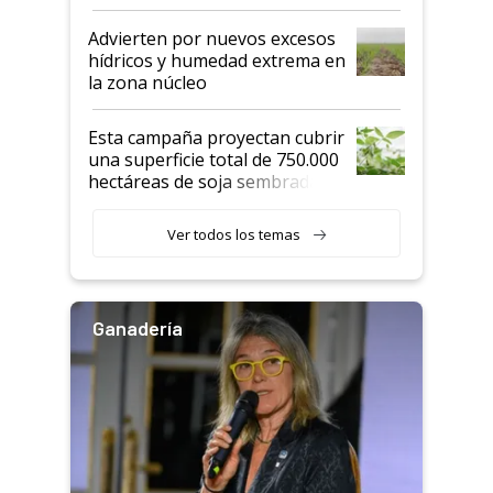
"Estoy muy impresionado"
Advierten por nuevos excesos
hídricos y humedad extrema en
la zona núcleo
Esta campaña proyectan cubrir
una superficie total de 750.000
hectáreas de soja sembradas
con una nueva generación de
variedades que marcan un
Ver todos los temas
salto tecnológico en genética y
rendimiento
Ganadería