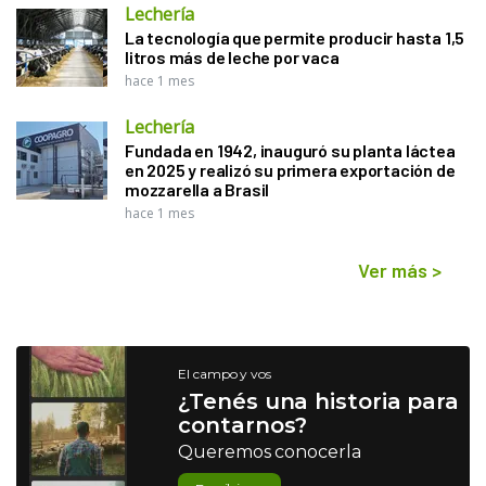
Lechería
La tecnología que permite producir hasta 1,5
litros más de leche por vaca
hace 1 mes
Lechería
Fundada en 1942, inauguró su planta láctea
en 2025 y realizó su primera exportación de
mozzarella a Brasil
hace 1 mes
Ver más
>
El campo y vos
¿Tenés una historia para
contarnos?
Queremos conocerla