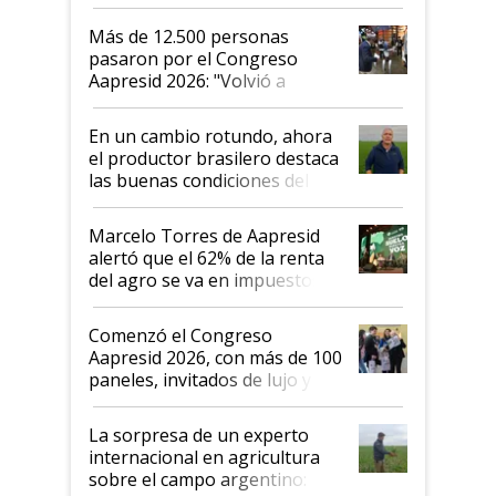
impresionó mucho"
Más de 12.500 personas
pasaron por el Congreso
Aapresid 2026: "Volvió a
demostrar que hablar del
suelo es hablar de todo el
En un cambio rotundo, ahora
sistema productivo"
el productor brasilero destaca
las buenas condiciones del
agro argentino para invertir:
"Los veo más motivados"
Marcelo Torres de Aapresid
alertó que el 62% de la renta
del agro se va en impuestos:
"No es bueno que en
Argentina se sigan discutiendo
Comenzó el Congreso
las mismas cosas de hace 50
Aapresid 2026, con más de 100
años"
paneles, invitados de lujo y
todas las tendencias
La sorpresa de un experto
internacional en agricultura
sobre el campo argentino: