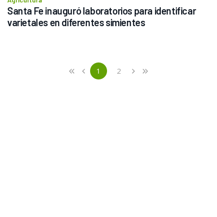
Santa Fe inauguró laboratorios para identificar 
varietales en diferentes simientes
Previous
First
1
2
«
‹
›
»
(current)
Next
Last