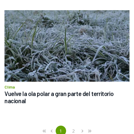
Clima
Vuelve la ola polar a gran parte del territorio 
nacional
Previous
First
1
2
«
‹
›
»
(current)
Next
Last