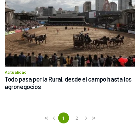
Actualidad
Todo pasa por la Rural, desde el campo hasta los 
agronegocios
Previous
First
1
2
«
‹
›
»
(current)
Next
Last