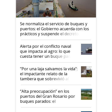
Se normaliza el servicio de buques y
puertos: el Gobierno acuerda con los
prácticos y suspende el decreto de
desregulación
Alerta por el conflicto naval
que impacta al agro: lo que
cuesta tener un buque parado
y el peligro de que Argentina
pase a ser "país sucio"
"Por una laja salvamos la vida":
el impactante relato de la
tambera que sobrevivió al
tornado
“Alta preocupación” en los
puertos del Gran Rosario por
buques parados: el
funcionamiento de las
exportadoras en tensión tras