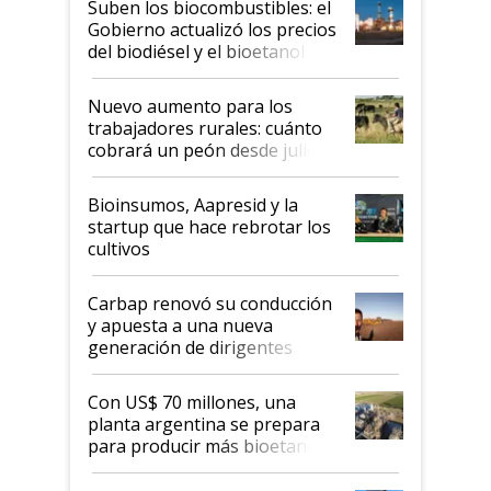
Suben los biocombustibles: el
la medida de fuerza de los
Gobierno actualizó los precios
prácticos
del biodiésel y el bioetanol
Nuevo aumento para los
trabajadores rurales: cuánto
cobrará un peón desde julio
Bioinsumos, Aapresid y la
startup que hace rebrotar los
cultivos
Carbap renovó su conducción
y apuesta a una nueva
generación de dirigentes
rurales
Con US$ 70 millones, una
planta argentina se prepara
para producir más bioetanol
que nunca