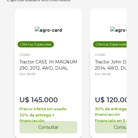
Ofertas Especiales
Ofertas Especiales
Usado
Usado
Tractor CASE IH MAGNUM
Tractor John Deere 
290, 2012, 4WD, DUAL
2014, 4WD, DUAL
Isla Verde
Isla Verde
U$
145.000
U$
120.000
Precio oferta sin usado
30% de entrega +
financiación
30% de entrega +
financiación
Financialo en 3 años
Consultar
Consultar