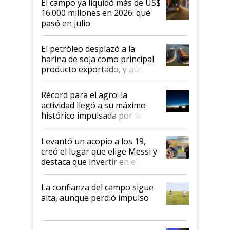
El campo ya liquidó más de US$
16.000 millones en 2026: qué
pasó en julio
El petróleo desplazó a la
harina de soja como principal
producto exportado, y aún así
el agro aportó casi seis de cada
diez dólares y sostuvo el
Récord para el agro: la
liderazgo en un semestre
actividad llegó a su máximo
récord
histórico impulsada por la
cosecha y las exportaciones
Levantó un acopio a los 19,
creó el lugar que elige Messi y
destaca que invertir en el
kirchnerismo era como "darle
plata a un hijo para droga":
La confianza del campo sigue
Juan Félix Rossetti, el libertario
alta, aunque perdió impulso
que de una dura crisis salió
más fuerte y apuesta al cambio
de Milei