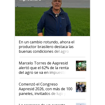
En un cambio rotundo, ahora el
productor brasilero destaca las
buenas condiciones del agro
argentino para invertir: "Los veo
más motivados"
Marcelo Torres de Aapresid
alertó que el 62% de la renta
del agro se va en impuestos:
"No es bueno que en
Argentina se sigan discutiendo
Comenzó el Congreso
las mismas cosas de hace 50
Aapresid 2026, con más de 100
años"
paneles, invitados de lujo y
todas las tendencias