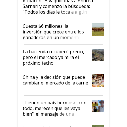
Robaron 15 vaquillonas a Andrea
Sarnari y comenzó la búsqueda:
“Todos los días le toca a algún
productor”
Cuesta $6 millones: la
inversión que crece entre los
ganaderos en un momento
histórico para la actividad
La hacienda recuperó precio,
pero el mercado ya mira el
próximo techo
China y la decisión que puede
cambiar el mercado de la carne
"Tienen un país hermoso, con
todo, merecen que les vaya
bien": el mensaje de una
ganadera uruguaya sobre las
oportunidades que se abren