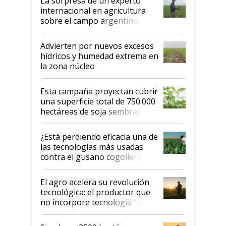
La sorpresa de un experto
internacional en agricultura
sobre el campo argentino:
"Estoy muy impresionado"
Advierten por nuevos excesos
hídricos y humedad extrema en
la zona núcleo
Esta campaña proyectan cubrir
una superficie total de 750.000
hectáreas de soja sembradas
con una nueva generación de
variedades que marcan un
¿Está perdiendo eficacia una de
salto tecnológico en genética y
las tecnologías más usadas
rendimiento
contra el gusano cogollero? El
desafío de una tecnología clave
El agro acelera su revolución
tecnológica: el productor que
no incorpore tecnología "va a
perder el tren"