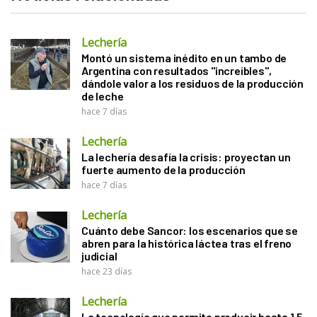
Lechería
Montó un sistema inédito en un tambo de
Argentina con resultados "increíbles",
dándole valor a los residuos de la producción
de leche
hace 7 días
Lechería
La lechería desafía la crisis: proyectan un
fuerte aumento de la producción
hace 7 días
Lechería
Cuánto debe Sancor: los escenarios que se
abren para la histórica láctea tras el freno
judicial
hace 23 días
Lechería
La tecnología que permite producir hasta 1,5