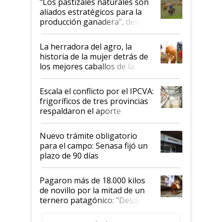
"Los pastizales naturales son
para el agro en Argentina, con
aliados estratégicos para la
foco en la carne
producción ganadera", destaca
la iniciativa que ya reúne a 46
establecimientos en Argentina
La herradora del agro, la
historia de la mujer detrás de
los mejores caballos de la
Argentina y los mitos que
todavía hacen sufrir a estos
Escala el conflicto por el IPCVA:
animales: "Mientras me
frigoríficos de tres provincias
descalificaban, yo seguí
respaldaron el aporte
haciendo currículum"
obligatorio
Nuevo trámite obligatorio
para el campo: Senasa fijó un
plazo de 90 días
Pagaron más de 18.000 kilos
de novillo por la mitad de un
ternero patagónico: "Desde
que bajó del camión empezó a
llamar la atención"