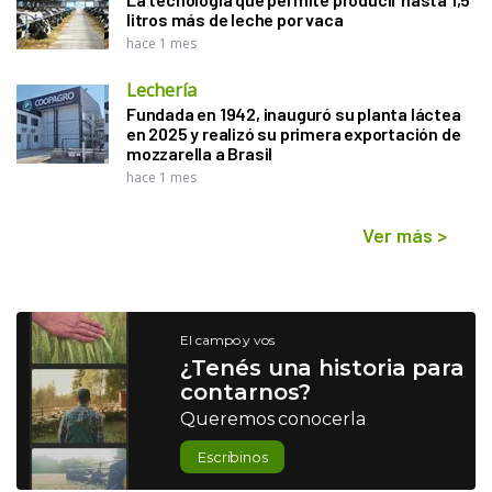
litros más de leche por vaca
hace 1 mes
Lechería
Fundada en 1942, inauguró su planta láctea
en 2025 y realizó su primera exportación de
mozzarella a Brasil
hace 1 mes
Ver más
>
El campo y vos
¿Tenés una historia para
contarnos?
Queremos conocerla
Escribinos