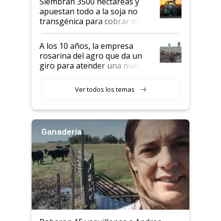
Siembran 3500 hectáreas y
apuestan todo a la soja no
transgénica para cobrar más
por tonelada: compraron un
semillero
A los 10 años, la empresa
rosarina del agro que da un
giro para atender una nueva
etapa en el agro
Ver todos los temas
Ganadería