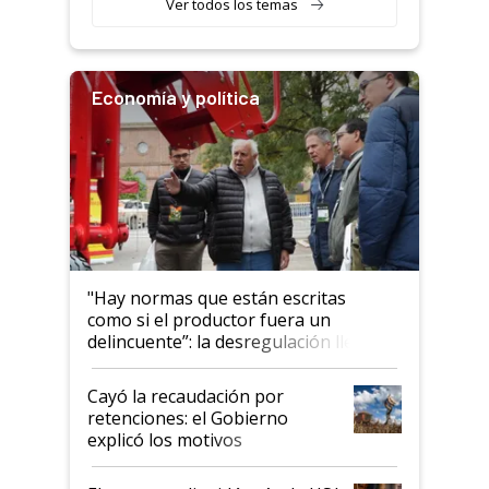
Ver todos los temas
Economía y política
"Hay normas que están escritas
como si el productor fuera un
delincuente”: la desregulación llegó
al Congreso Aapresid y hasta se
habló del financiamiento al IPCVA
Cayó la recaudación por
retenciones: el Gobierno
explicó los motivos