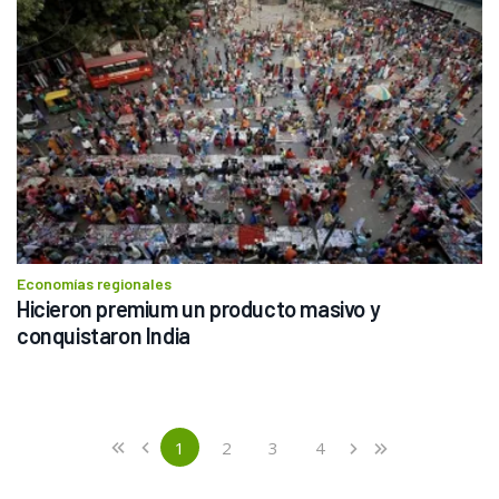
Economías regionales
Hicieron premium un producto masivo y 
conquistaron India
Previous
First
1
2
3
4
«
‹
›
»
(current)
Next
Last