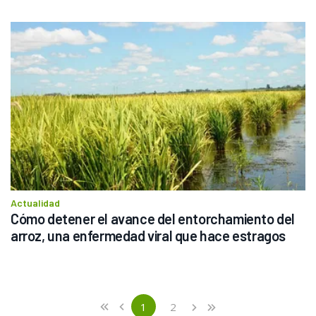
Actualidad
Cómo detener el avance del entorchamiento del 
arroz, una enfermedad viral que hace estragos
Previous
First
1
2
«
‹
›
»
(current)
Next
Last