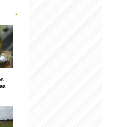
s 
as 