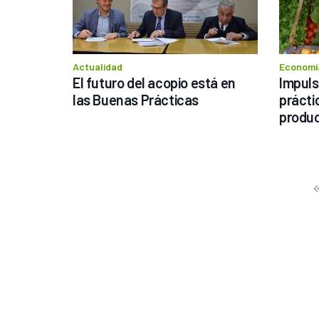
Actualidad
Economía
El futuro del acopio está en 
Impuls
las Buenas Prácticas 
práctic
produc
Prev
Fir