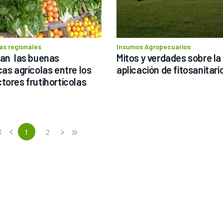
s regionales
Insumos Agropecuarios
an  las buenas 
Mitos y verdades sobre la 
as agrícolas entre los 
aplicación de fitosanitari
tores frutihortícolas
ious
st
1
2
«
‹
›
»
(current)
Next
Last