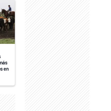
 
más 
s en 