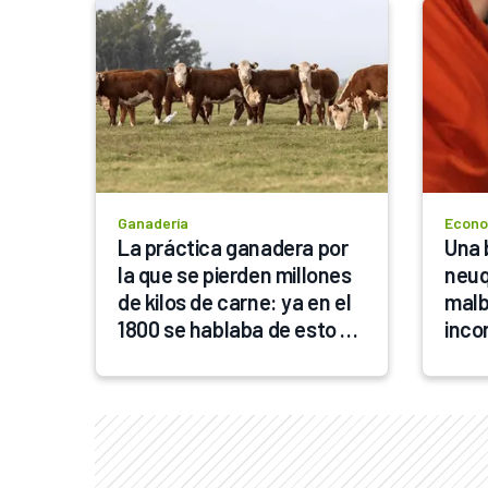
Ganadería
Econo
La práctica ganadera por 
Una 
la que se pierden millones 
neuq
de kilos de carne: ya en el 
malbe
1800 se hablaba de esto y 
inco
cambiarlo es "gratis"
prod