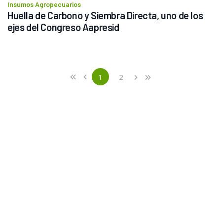
Insumos Agropecuarios
Huella de Carbono y Siembra Directa, uno de los 
ejes del Congreso Aapresid
Previous
First
1
2
«
‹
›
»
(current)
Next
Last