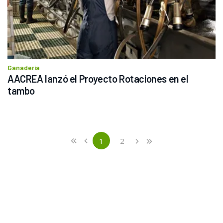
Ganadería
AACREA lanzó el Proyecto Rotaciones en el 
tambo
Previous
First
1
2
«
‹
›
»
(current)
Next
Last