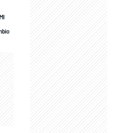
I 
mbio