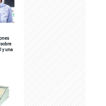
ones 
sobre 
 y una 