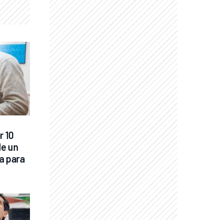
 10 
e un 
a para 