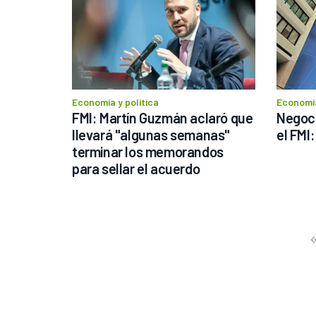
Economía y política
Economía
FMI: Martín Guzmán aclaró que 
Negoci
llevará "algunas semanas" 
el FMI
terminar los memorandos 
para sellar el acuerdo
Prev
Fir