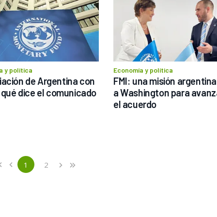
 y política
Economía y política
ación de Argentina con 
FMI: una misión argentina 
: qué dice el comunicado
a Washington para avanza
el acuerdo
ious
st
1
2
«
‹
›
»
(current)
Next
Last