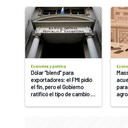
Economía y política
Econom
Dólar “blend” para 
Mass
exportadores: el FMI pidió 
acue
el fin, pero el Gobierno 
para
ratificó el tipo de cambio 
agro
especial
ener