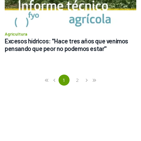
Agricultura
Excesos hídricos: "Hace tres años que venimos 
pensando que peor no podemos estar"
Previous
First
1
2
«
‹
›
»
(current)
Next
Last