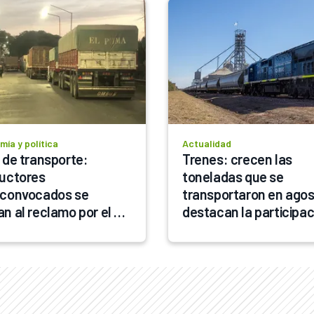
ía y política
Actualidad
 de transporte: 
Trenes: crecen las 
uctores 
toneladas que se 
convocados se 
transportaron en agost
n al reclamo por el 
destacan la participac
il
de los granos 