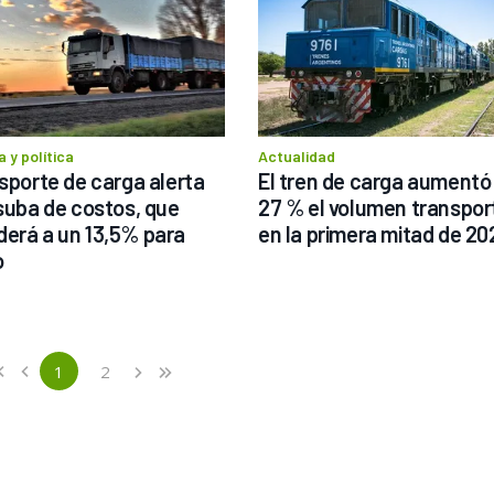
 y política
Actualidad
nsporte de carga alerta 
El tren de carga aumentó 
 suba de costos, que 
27 % el volumen transpor
erá a un 13,5% para 
en la primera mitad de 20
o
ious
st
1
2
«
‹
›
»
(current)
Next
Last