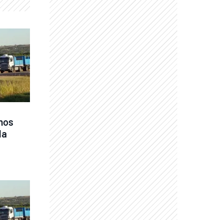
nos 
a 