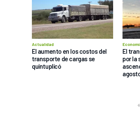
Actualidad
Economía
El aumento en los costos del 
El tra
transporte de cargas se 
por la
quintuplicó
ascend
agost
Prev
Fir