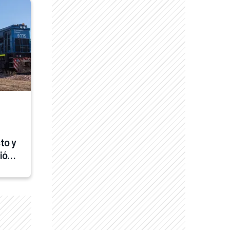
o y 
ión 