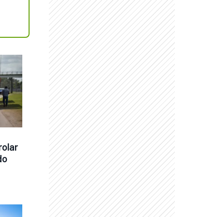
olar 
o 