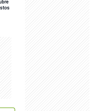
ubre 
stos 